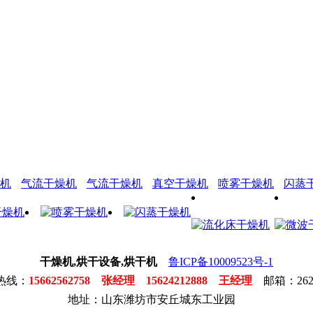
机
气流干燥机
气流干燥机
真空干燥机
喷雾干燥机
闪蒸
干燥机,烘干设备,烘干机
鲁ICP备10009523号-1
热线：
15662562758 张经理 15624212888 王经理
邮箱：2623
地址：山东潍坊市安丘城东工业园
马
电
钻
格
MPP
马
聚
腻
弥
豆
防
沼
水
通
马